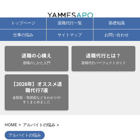
辞めたい気持ちに、今すぐ応える退職代行サービス徹底比較・口コミ・即日
対応ガイド
トップページ
退職代行一覧
基礎知識
仕事の悩み
サイトマップ
お問い合わせ
退職の心構え
退職代行とは？
退職のしかた入門
退職代行パーフェクトガイド
【2026年】オススメ退
職代行7選
金額面・実績面などをわかりや
すくまとめました
HOME
>
アルバイトの悩み
>
アルバイトの悩み