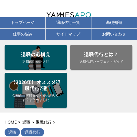
辞めたい気持ちに、今すぐ応える退職代行サービス徹底比較・口コミ・即日
対応ガイド
トップページ
退職代行一覧
基礎知識
仕事の悩み
サイトマップ
お問い合わせ
退職の心構え
退職代行とは？
退職のしかた入門
退職代行パーフェクトガイド
【2026年】オススメ退
職代行7選
金額面・実績面などをわかりや
すくまとめました
HOME
>
退職
>
退職代行
>
退職
退職代行