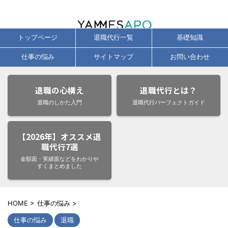
辞めたい気持ちに、今すぐ応える退職代行サービス徹底比較・口コミ・即日
対応ガイド
トップページ
退職代行一覧
基礎知識
仕事の悩み
サイトマップ
お問い合わせ
退職の心構え
退職代行とは？
退職のしかた入門
退職代行パーフェクトガイド
【2026年】オススメ退
職代行7選
金額面・実績面などをわかりや
すくまとめました
HOME
>
仕事の悩み
>
仕事の悩み
退職