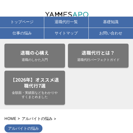
辞めたい気持ちに、今すぐ応える退職代行サービス徹底比較・口コミ・即日
対応ガイド
トップページ
退職代行一覧
基礎知識
仕事の悩み
サイトマップ
お問い合わせ
退職の心構え
退職代行とは？
退職のしかた入門
退職代行パーフェクトガイド
【2026年】オススメ退
職代行7選
金額面・実績面などをわかりや
すくまとめました
HOME
>
アルバイトの悩み
>
アルバイトの悩み