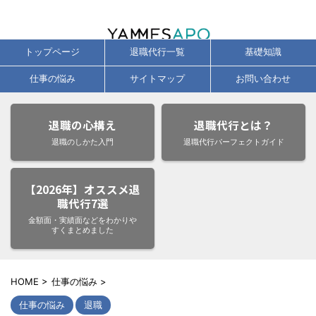
辞めたい気持ちに、今すぐ応える退職代行サービス徹底比較・口コミ・即日
対応ガイド
トップページ
退職代行一覧
基礎知識
仕事の悩み
サイトマップ
お問い合わせ
退職の心構え
退職代行とは？
退職のしかた入門
退職代行パーフェクトガイド
【2026年】オススメ退
職代行7選
金額面・実績面などをわかりや
すくまとめました
HOME
>
仕事の悩み
>
仕事の悩み
退職